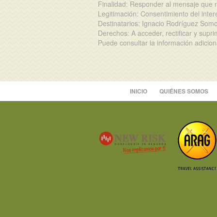
Finalidad: Responder al mensaje que n
Legitimación: Consentimiento del inte
Destinatarios: Ignacio Rodríguez Somov
Derechos: A acceder, rectificar y supri
Puede consultar la información adicio
INICIO
QUIÉNES SOMOS