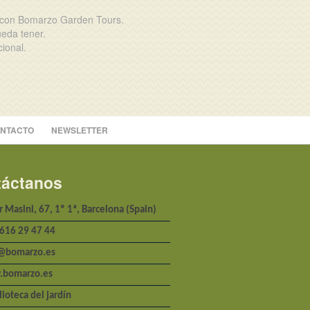
se con Bomarzo Garden Tours.
ueda tener.
cional.
NTACTO
NEWSLETTER
áctanos
 Masini, 67, 1º 1ª, Barcelona (Spain)
 616 29 47 44
@bomarzo.es
bomarzo.es
lioteca del jardín