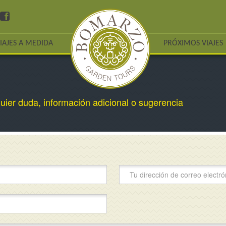
IAJES A MEDIDA
PRÓXIMOS VIAJES
ier duda, información adicional o sugerencia