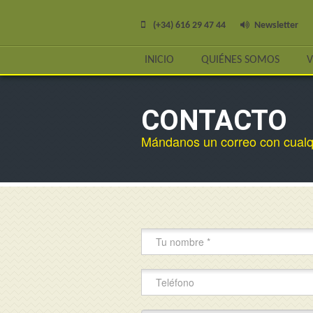
(+34) 616 29 47 44
Newsletter
INICIO
QUIÉNES SOMOS
V
CONTACTO
Mándanos un correo con cualqu